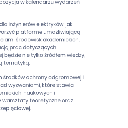
 pozycja w kalendarzu wydarzeń
la inżynierów elektryków, jak
worzyć platformę umożliwiającą
lami środowisk akademickich,
acją prac dotyczących
j będzie nie tylko źródłem wiedzy,
ą tematyką.
ch środków ochrony odgromowej i
nad wyzwaniami, które stawia
emickich, naukowych i
 warsztaty teoretyczne oraz
zepięciowej.