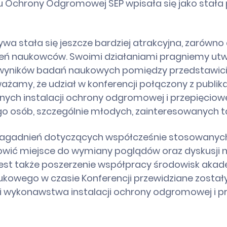
u Ochrony Odgromowej SEP wpisała się jako stała
wa stała się jeszcze bardziej atrakcyjna, zarówno d
oleń naukowców. Swoimi działaniami pragniemy ut
yników badań naukowych pomiędzy przedstawicie
amy, że udział w konferencji połączony z publik
nych instalacji ochrony odgromowej i przepięciowe
o osób, szczególnie młodych, zainteresowanych t
e zagadnień dotyczących współcześnie stosowany
owić miejsce do wymiany poglądów oraz dyskusji 
 jest także poszerzenie współpracy środowisk akad
owego w czasie Konferencji przewidziane zostały
 i wykonawstwa instalacji ochrony odgromowej i pr