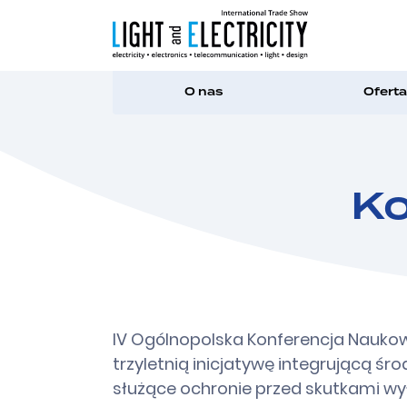
O nas
Oferta
Ko
IV Ogólnopolska Konferencja Nauko
trzyletnią inicjatywę integrującą śr
służące ochronie przed skutkami wy