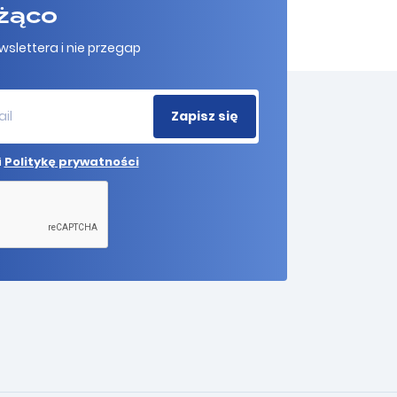
żąco
wslettera i nie przegap
i
Politykę prywatności