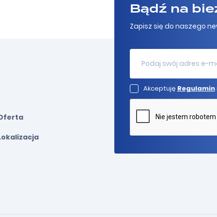
Bądź na bie
Zapisz się do naszego ne
Akceptuję
Regulamin
Oferta
Lokalizacja