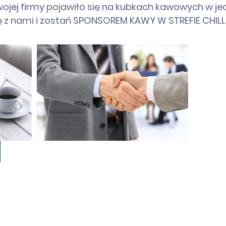
Twojej firmy pojawiło się na kubkach kawowych w je
ię z nami i zostań SPONSOREM KAWY W STREFIE CHIL