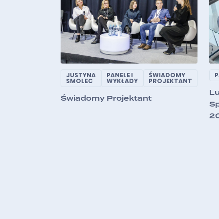
JUSTYNA
PANELE I
ŚWIADOMY
P
SMOLEC
WYKŁADY
PROJEKTANT
Lu
Świadomy Projektant
Sp
2